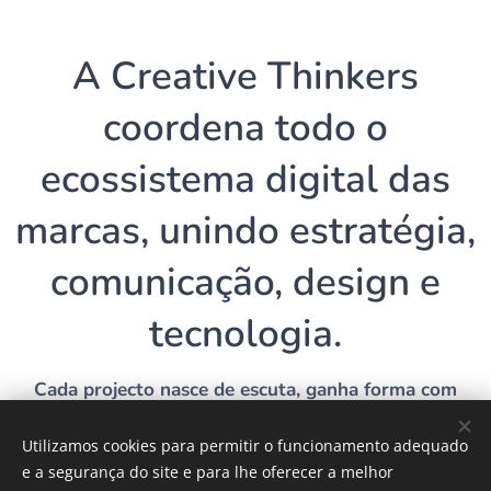
A Creative Thinkers
coordena todo o
ecossistema digital das
marcas, unindo estratégia,
comunicação, design e
tecnologia.
Cada projecto nasce de escuta, ganha forma com
método e cresce com presença consistente.
Estratégi
Utilizamos cookies para permitir o funcionamento adequado
Inbound
Diagnóst
a
Calendár
e a segurança do site e para lhe oferecer a melhor
Marketin
ico
Multican
io
Perform