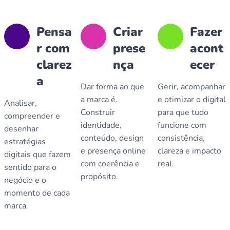
Pensa
Criar
Fazer
r com
prese
acont
clarez
nça
ecer
a
Dar forma ao que
Gerir, acompanhar
a marca é.
e otimizar o digital
Analisar,
Construir
para que tudo
compreender e
identidade,
funcione com
desenhar
conteúdo, design
consistência,
estratégias
e presença online
clareza e impacto
digitais que fazem
com coerência e
real.
sentido para o
propósito.
negócio e o
momento de cada
marca.